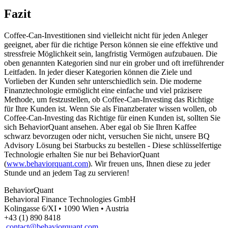
Fazit
Coffee-Can-Investitionen sind vielleicht nicht für jeden Anleger
geeignet, aber für die richtige Person können sie eine effektive und
stressfreie Möglichkeit sein, langfristig Vermögen aufzubauen. Die
oben genannten Kategorien sind nur ein grober und oft irreführender
Leitfaden. In jeder dieser Kategorien
können die Ziele und
Vorlieben der Kunden sehr unterschiedlich sein. Die moderne
Finanztechnologie ermöglicht eine einfache und viel präzisere
Methode, um festzustellen, ob Coffee-Can-Investing das Richtige
für Ihre Kunden ist. Wenn Sie als Finanzberater wissen wollen, ob
Coffee-Can-Investing das Richtige für einen Kunden ist, sollten Sie
sich BehaviorQuant ansehen. Aber egal ob Sie Ihren Kaffee
schwarz bevorzugen oder nicht, versuchen Sie nicht, unsere BQ
Advisory Lösung bei Starbucks zu bestellen
- Diese schlüsselfertige
Technologie erhalten Sie nur bei BehaviorQuant
(
www.behaviorquant.com
). Wir freuen uns, Ihnen diese zu jeder
Stunde und an jedem Tag zu servieren!
BehaviorQuant
Behavioral Finance Technologies GmbH
Kolingasse 6/XI • 1090 Wien • Austria
+43 (1) 890 8418
contact@behaviorquant.com