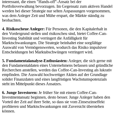
interessant, die einen "Hands-off"-Ansatz bei der
Portfolioverwaltung bevorzugen. Im Gegensatz zum aktiven Handel
werden bei dieser Strategie nur selten Anpassungen vorgenommen,
was dem Anleger Zeit und Mühe erspart, die Märkte ständig zu
beobachten.
4. Risikoscheue Anleger:
Für Personen, die den Kapitalerhalt in
den Vordergrund stellen und risikoscheu sind, bietet Coffee-Can-
Investing Stabilität und verringert die Anfälligkeit für
Marktschwankungen. Die Strategie beinhaltet eine sorgfältige
Auswahl von Vermögenswerten, wodurch das Risiko impulsiver
Entscheidungen bei Marktabschwüngen verringert wird.
5. Fundamentalanalyse-Enthusiasten:
Anleger, die sich gerne mit
den Fundamentaldaten eines Unternehmens befassen und gründliche
Recherchen anstellen, werden das Coffee-Can-Investing als lukrativ
empfinden. Die Auswahl hochwertiger Aktien auf der Grundlage
solider Finanzdaten und eines langfristigen Wachstumspotenzials
steht im Mittelpunkt dieses Ansatzes.
6. Junge Investoren:
Je früher Sie mit einem Coffee-Can-
Investmentansatz beginnen, desto besser. Junge Anleger haben den
Vorteil der Zeit auf ihrer Seite, so dass sie vom Zinseszinseffekt
profitieren und Marktschwankungen mit Zuversicht überstehen
können.