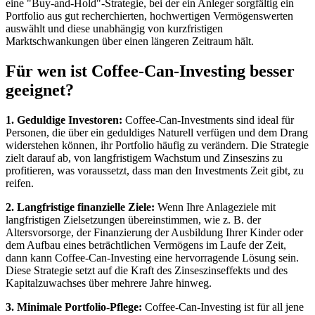
eine "Buy-and-Hold"-Strategie, bei der ein Anleger sorgfältig ein
Portfolio aus gut recherchierten, hochwertigen Vermögenswerten
auswählt und diese unabhängig von kurzfristigen
Marktschwankungen über einen längeren Zeitraum hält.
Für wen ist
Coffee-Can-Investing besser
geeignet?
1. Geduldige Investoren:
Coffee-Can-Investments sind ideal für
Personen, die über ein geduldiges Naturell verfügen und dem Drang
widerstehen können, ihr Portfolio häufig zu verändern. Die Strategie
zielt darauf ab, von langfristigem Wachstum und Zinseszins zu
profitieren, was voraussetzt, dass man den Investments Zeit gibt, zu
reifen.
2. Langfristige finanzielle Ziele:
Wenn Ihre Anlageziele mit
langfristigen Zielsetzungen übereinstimmen, wie z. B. der
Altersvorsorge, der Finanzierung der Ausbildung Ihrer Kinder oder
dem Aufbau eines beträchtlichen Vermögens im Laufe der Zeit,
dann kann Coffee-Can-Investing eine hervorragende Lösung sein.
Diese Strategie setzt auf die Kraft des Zinseszinseffekts und des
Kapitalzuwachses über mehrere Jahre hinweg.
3. Minimale Portfolio-Pflege:
Coffee-Can-Investing ist für all jene