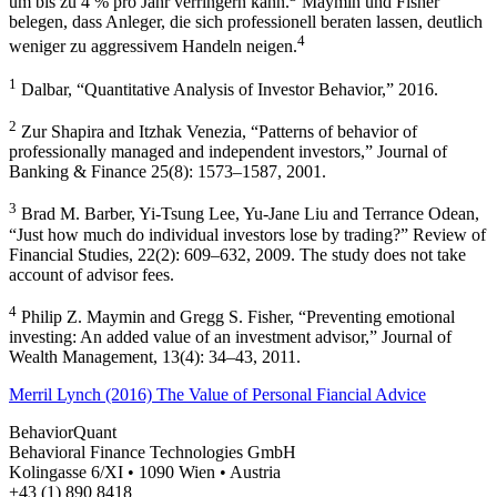
um bis zu 4 % pro Jahr verringern kann.
Maymin und Fisher
belegen, dass Anleger, die sich professionell beraten lassen, deutlich
4
weniger zu aggressivem Handeln neigen.
1
Dalbar, “Quantitative Analysis of Investor Behavior,” 2016.
2
Zur Shapira and Itzhak Venezia, “Patterns of behavior of
professionally managed and independent investors,” Journal of
Banking & Finance 25(8): 1573–1587, 2001.
3
Brad M. Barber, Yi-Tsung Lee, Yu-Jane Liu and Terrance Odean,
“Just how much do individual investors lose by trading?” Review of
Financial Studies, 22(2): 609–632, 2009. The study does not take
account of advisor fees.
4
Philip Z. Maymin and Gregg S. Fisher, “Preventing emotional
investing: An added value of an investment advisor,” Journal of
Wealth Management, 13(4): 34–43, 2011.
Merril Lynch (2016) The Value of Personal Fiancial Advice
BehaviorQuant
Behavioral Finance Technologies GmbH
Kolingasse 6/XI • 1090 Wien • Austria
+43 (1) 890 8418