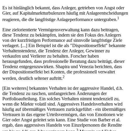
Es ist hinlänglich bekannt, dass Anleger, getrieben von Angst oder
Gier, auf Kapitalmarktturbulenzen häufig mit Anlageentscheidungen
1
reagieren, die die langfristige Anlageperformance untergraben.
Eine zielorientierte Vermögensverwaltung kann dazu beitragen,
diese Tendenz zu bekämpfen, indem sie den Fokus des Anlegers
von der kurzfristigen Performance auf sinnvolle langfristige Ziele
verlagert. [...] Ein Beispiel ist die als "Dispositionseffekt" bekannte
Verhaltenstendenz, die Tendenz der Anleger, Gewinner zu
verkaufen und Verlierer zu behalten. Forscher haben
herausgefunden, dass professionelle Beratung dazu beiträgt, dieser
Tendenz entgegenzuwirken. Shapira und Venezia berichten, dass
der Dispositionseffekt bei Konten, die professionell verwaltet
2
werden, deutlich seltener auftritt.
[Ein weiteres] bekanntes Verhalten ist der aggressive Handel, d.h.
die Tendenz zu raschen, umfangreichen Änderungen der
Portfolioaufteilung. Ein solches Verhalten nimmt tendenziell zu,
wenn die Märkte volatil sind. Aggressives Handelsverhalten wird
häufig auf übermäßiges Vertrauen zurückgeführt - ein übermäßiges
Vertrauen in das eigene Urteilsvermögen, das von Emotionen wie
Gier oder Angst geleitet sein kann. Eine Studie von Barber et al.
ergab, dass aggressives Handeln von Einzelpersonen die Rendite
3